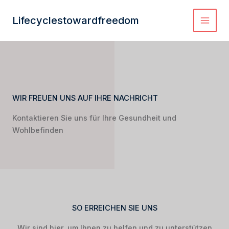
Zum
Inhalt
Lifecyclestowardfreedom
springen
WIR FREUEN UNS AUF IHRE NACHRICHT
Kontaktieren Sie uns für Ihre Gesundheit und
Wohlbefinden
SO ERREICHEN SIE UNS
Wir sind hier, um Ihnen zu helfen und zu unterstützen